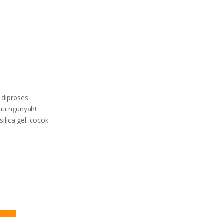
 diproses
nti ngunyah!
ilica gel. cocok