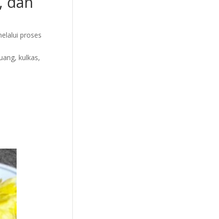
, dan
elalui proses
uang, kulkas,