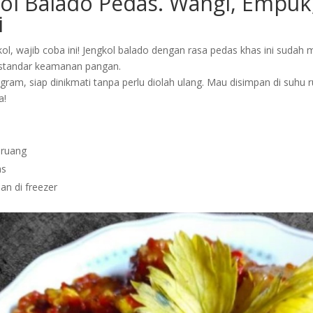
kol Balado Pedas. Wangi, Empuk
i
l, wajib coba ini! Jengkol balado dengan rasa pedas khas ini sudah m
ai standar keamanan pangan.
gram, siap dinikmati tanpa perlu diolah ulang. Mau disimpan di suhu r
a!
 ruang
as
lan di freezer