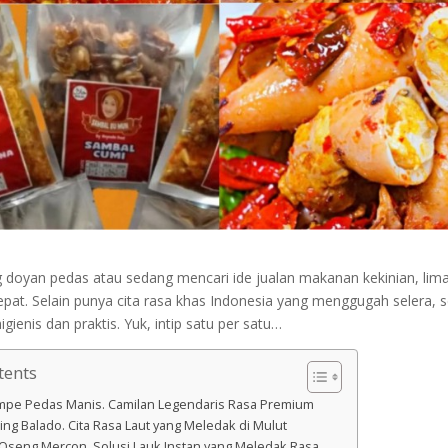
doyan pedas atau sedang mencari ide jualan makanan kekinian, lima 
n tepat. Selain punya cita rasa khas Indonesia yang menggugah selera,
gienis dan praktis. Yuk, intip satu per satu…
tents
empe Pedas Manis. Camilan Legendaris Rasa Premium
ing Balado. Cita Rasa Laut yang Meledak di Mulut
 Oseng Mercon. Solusi Lauk Instan yang Meledak Rasa