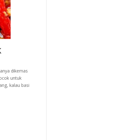
k
uanya dikemas
Cocok untuk
ang, kalau basi