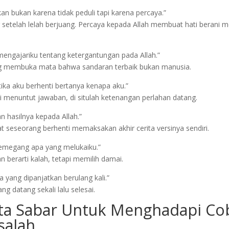
an bukan karena tidak peduli tapi karena percaya.”
hir setelah lelah berjuang. Percaya kepada Allah membuat hati berani 
mengajariku tentang ketergantungan pada Allah.”
ng membuka mata bahwa sandaran terbaik bukan manusia.
tika aku berhenti bertanya kenapa aku.”
ti menuntut jawaban, di situlah ketenangan perlahan datang.
 hasilnya kepada Allah.”
at seseorang berhenti memaksakan akhir cerita versinya sendiri.
memegang apa yang melukaiku.”
 berarti kalah, tetapi memilih damai.
a yang dipanjatkan berulang kali.”
ang datang sekali lalu selesai.
ata Sabar Untuk Menghadapi Co
salah