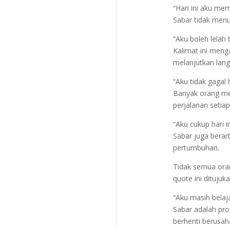
“Hari ini aku mem
Sabar tidak menu
“Aku boleh lelah t
Kalimat ini men
melanjutkan lang
“Aku tidak gagal
Banyak orang men
perjalanan setiap
“Aku cukup hari 
Sabar juga berart
pertumbuhan.
Tidak semua oran
quote ini dituju
“Aku masih belaj
Sabar adalah pros
berhenti berusah