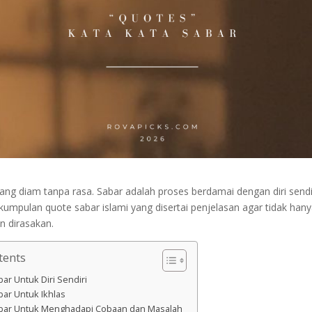
ang diam tanpa rasa. Sabar adalah proses berdamai dengan diri sendir
 kumpulan quote sabar islami yang disertai penjelasan agar tidak hany
n dirasakan.
tents
bar Untuk Diri Sendiri
bar Untuk Ikhlas
abar Untuk Menghadapi Cobaan dan Masalah