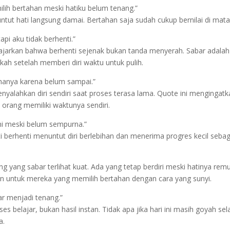
ilih bertahan meski hatiku belum tenang.”
ntut hati langsung damai. Bertahan saja sudah cukup bernilai di mata 
api aku tidak berhenti.”
gajarkan bahwa berhenti sejenak bukan tanda menyerah. Sabar adal
kah setelah memberi diri waktu untuk pulih.
 hanya karena belum sampai.”
yalahkan diri sendiri saat proses terasa lama. Quote ini mengingat
 orang memiliki waktunya sendiri.
ini meski belum sempurna.”
i berhenti menuntut diri berlebihan dan menerima progres kecil sebag
g yang sabar terlihat kuat. Ada yang tetap berdiri meski hatinya re
kan untuk mereka yang memilih bertahan dengan cara yang sunyi.
ar menjadi tenang.”
es belajar, bukan hasil instan. Tidak apa jika hari ini masih goyah se
a.