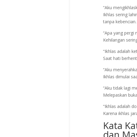
“Aku mengikhlask
Ikhlas sering la
tanpa kebencian.
“Apa yang pergi 
Kehilangan seri
“Ikhlas adalah ke
Saat hati berhen
“Aku menyerahkan
Ikhlas dimulai sa
“Aku tidak lagi 
Melepaskan bukan
“Ikhlas adalah do
Karena ikhlas jar
Kata K
dan Ma