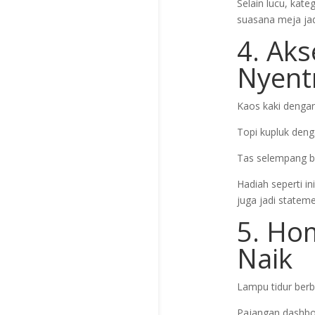
Selain lucu, kate
suasana meja jadi
4. Aks
Nyent
Kaos kaki dengan
Topi kupluk denga
Tas selempang b
Hadiah seperti i
juga jadi stateme
5. Ho
Naik
Lampu tidur berb
Pajangan dashbo