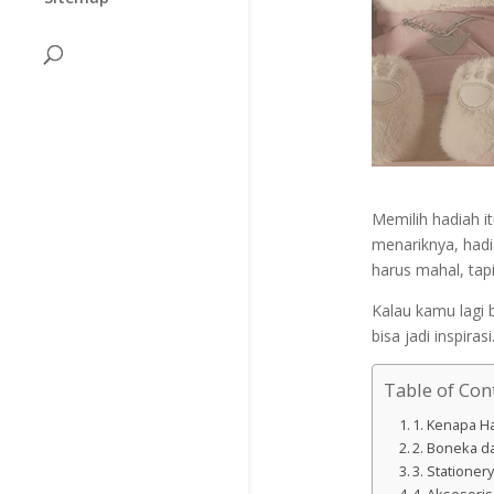
Memilih hadiah i
menariknya, had
harus mahal, tap
Kalau kamu lagi b
bisa jadi inspirasi
Table of Con
1. Kenapa Ha
2. Boneka d
3. Stationer