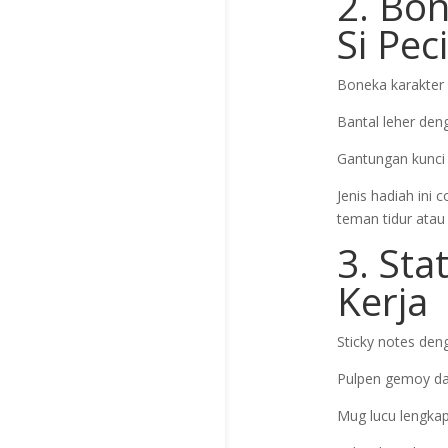
2. Bo
Si Pe
Boneka karakter 
Bantal leher deng
Gantungan kunci 
Jenis hadiah ini 
teman tidur atau
3. Sta
Kerja
Sticky notes den
Pulpen gemoy dan
Mug lucu lengkap