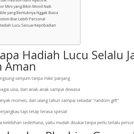
 dan Fashion Item Nyentrik
or Mini yang Bikin Mood Naik
dible yang Bentuknya Nggak Biasa
ustom Biar Lebih Personal
h Hadiah Lucu Sesuai Kepribadian
apa Hadiah Lucu Selalu J
an Aman
angsung senyum tanpa mikir panjang
agai usia, dari anak-anak sampai dewasa
banyak momen, dari ulang tahun sampai sekadar “random gift”
terjangkau tapi tetap terasa spesial
 kelebihan sederhana, yaitu mudah disukai tanpa perlu terlalu person