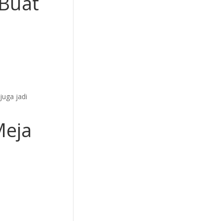
 Buat
juga jadi
Meja