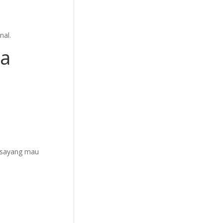
nal.
ya
i sayang mau