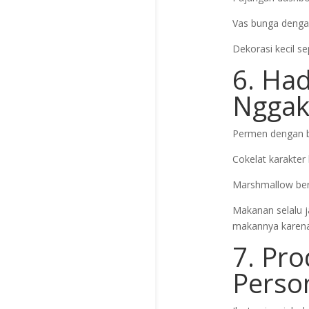
Vas bunga dengan
Dekorasi kecil se
6. Ha
Nggak
Permen dengan be
Cokelat karakter 
Marshmallow be
Makanan selalu j
makannya karena 
7. Pr
Perso