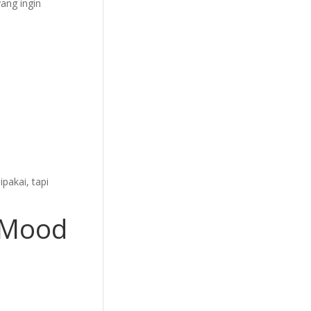
yang ingin
pakai, tapi
n Mood