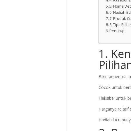
4. Aksesoris
5. Home Dec
6. Hadiah E
7. Produk C
8. Tips Pili
Penutup
1. Ken
Pilih
Bikin penerima l
Cocok untuk berb
Fleksibel untuk 
Harganya relatif 
Hadiah lucu punya